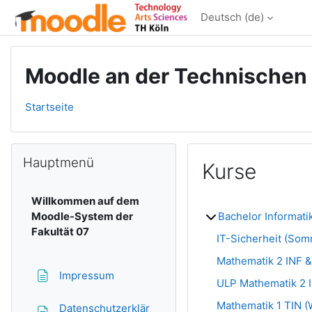
Zum Hauptinhalt
Deutsch ‎(de)‎
Moodle an der Technischen
Startseite
Blöcke
Hauptmenü überspringen
Hauptmenü
Kurse
Willkommen auf dem
Moodle-System der
Bachelor Informat
Fakultät 07
IT-Sicherheit (So
Mathematik 2 INF &
Textseite
Impressum
ULP Mathematik 2 I
Mathematik 1 TIN (
Datenschutzerklär