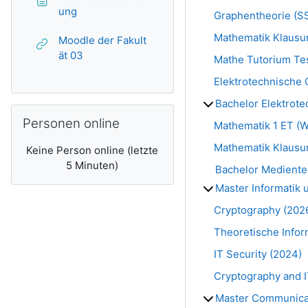
Textseite
ung
Graphentheorie (S
Mathematik Klausu
Moodle der Fakult
Link/URL
ät 03
Mathe Tutorium Te
Elektrotechnische
Bachelor Elektrote
Personen online überspringen
Personen online
Mathematik 1 ET (
Mathematik Klausu
Keine Person online (letzte
5 Minuten)
Bachelor Mediente
Master Informatik
Cryptography (202
Theoretische Infor
IT Security (2024)
Cryptography and I
Master Communica