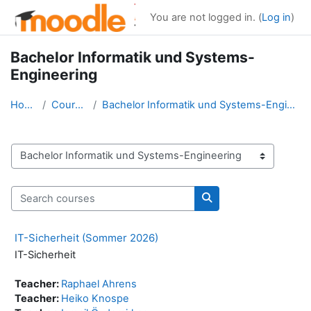
Skip to main content
You are not logged in. (
Log in
)
Bachelor Informatik und Systems-
Engineering
Home
Courses
Bachelor Informatik und Systems-Engineering
Course categories
Search courses
Search courses
IT-Sicherheit (Sommer 2026)
IT-Sicherheit
Teacher:
Raphael Ahrens
Teacher:
Heiko Knospe