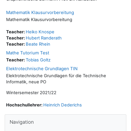
Mathematik Klausurvorbereitung
Mathematik Klausurvorbereitung
Teacher:
Heiko Knospe
Teacher:
Hubert Randerath
Teacher:
Beate Rhein
Mathe Tutorium Test
Teacher:
Tobias Goltz
Elektrotechnische Grundlagen TIN
Elektrotechnische Grundlagen für die Technische
Informatik, neue PO
Wintersemester 2021/22
Hochschullehrer:
Heinrich Dederichs
Blocks
Skip Navigation
Navigation