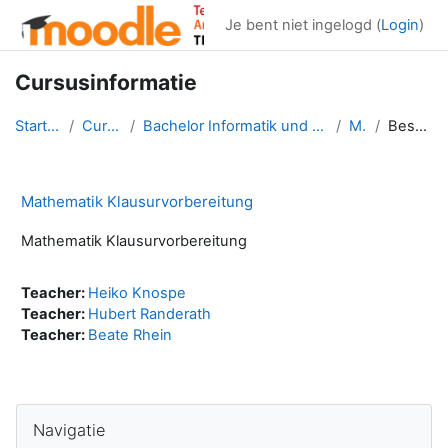
Ga naar hoofdinhoud
Je bent niet ingelogd (
Login
)
Cursusinformatie
Startpagina
Cursussen
Bachelor Informatik und Systems-Engineering
MA Kl
Beschrijving
Mathematik Klausurvorbereitung
Mathematik Klausurvorbereitung
Teacher:
Heiko Knospe
Teacher:
Hubert Randerath
Teacher:
Beate Rhein
Blokken
Navigatie overslaan
Navigatie