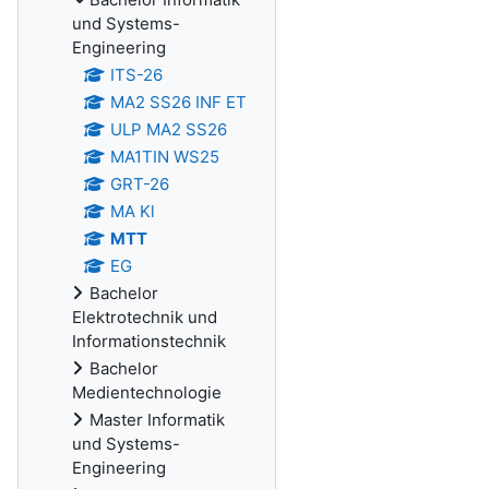
und Systems-
Engineering
ITS-26
MA2 SS26 INF ET
ULP MA2 SS26
MA1TIN WS25
GRT-26
MA Kl
MTT
EG
Bachelor
Elektrotechnik und
Informationstechnik
Bachelor
Medientechnologie
Master Informatik
und Systems-
Engineering