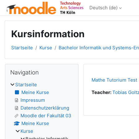
Zum Hauptinhalt
Deutsch ‎(de)‎
Kursinformation
Startseite
Kurse
Bachelor Informatik und Systems-En
Blöcke
Navigation überspringen
Navigation
Mathe Tutorium Test
Startseite
Meine Kurse
Teacher:
Tobias Golt
Impressum
Datenschutzerklärung
Moodle der Fakultät 03
Meine Kurse
Kurse
Bachelor Informatik