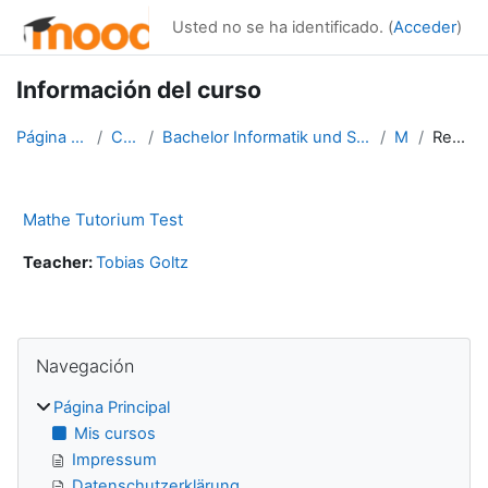
Salta al contenido principal
Usted no se ha identificado. (
Acceder
)
Información del curso
Página Principal
Cursos
Bachelor Informatik und Systems-Engineering
MTT
Resumen
Mathe Tutorium Test
Teacher:
Tobias Goltz
Bloques
Salta Navegación
Navegación
Página Principal
Mis cursos
Impressum
Datenschutzerklärung