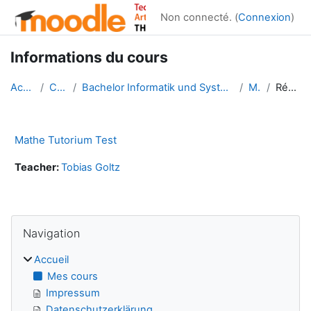
Passer au contenu principal
Non connecté. (
Connexion
)
Informations du cours
Accueil
Cours
Bachelor Informatik und Systems-Engineering
MTT
Résumé
Mathe Tutorium Test
Teacher:
Tobias Goltz
Blocs
Passer Navigation
Navigation
Accueil
Mes cours
Impressum
Datenschutzerklärung