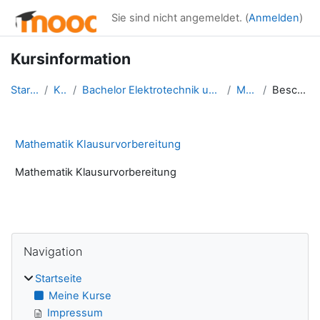
Zum Hauptinhalt
Sie sind nicht angemeldet. (
Anmelden
)
Kursinformation
Startseite
Kurse
Bachelor Elektrotechnik und Informationstechnik
Ma Vorb
Beschreibung
Mathematik Klausurvorbereitung
Mathematik Klausurvorbereitung
Blöcke
Navigation überspringen
Navigation
Startseite
Meine Kurse
Impressum