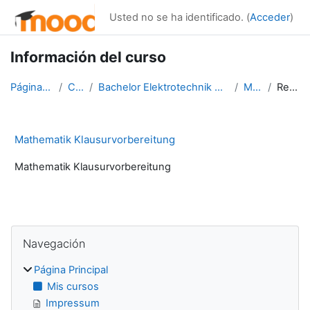
Salta al contenido principal
Usted no se ha identificado. (
Acceder
)
Información del curso
Página Principal
Cursos
Bachelor Elektrotechnik und Informationstechnik
Ma Vorb
Resumen
Mathematik Klausurvorbereitung
Mathematik Klausurvorbereitung
Bloques
Salta Navegación
Navegación
Página Principal
Mis cursos
Impressum