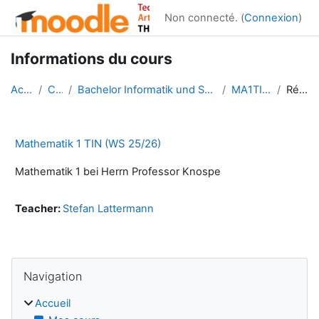
Passer au contenu principal
Non connecté. (
Connexion
)
Informations du cours
Accueil
Cours
Bachelor Informatik und Systems-Engineering
MA1TIN WS25
Résumé
Mathematik 1 TIN (WS 25/26)
Mathematik 1 bei Herrn Professor Knospe
Teacher:
Stefan Lattermann
Blocs
Passer Navigation
Navigation
Accueil